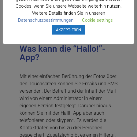
Cookies, wenn Sie unsere Webseite weiterhin nutzen.
Weitere Details finden Sie in unseren
Datenschutzbestimmungen.
Cookie settings
AKZEPTIEREN
Was kann die “Hallo!”-
App?
Mit einer einfachen Berührung der Fotos über
den Touchscreen können Sie Emails und SMS
versenden. Der Betreff und der Inhalt der Mail
wird von einem Administrator in einem
eigenen Bereich festgelegt. Darüber hinaus
können Sie mit der Hall!- App aber auch
telefonieren oder skypen*. Es werden die
Kontaktdaten von bis zu drei Personen
gespeichert. Zusätzlich gibt es einen Hilferuf,